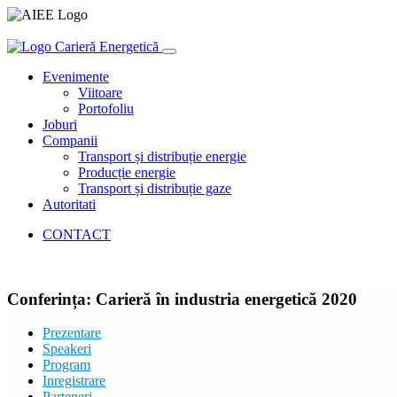
Carieră Energetică
Evenimente
Viitoare
Portofoliu
Joburi
Companii
Transport și distribuție energie
Producție energie
Transport și distribuție gaze
Autoritati
CONTACT
Conferința: Carieră în industria energetică 2020
Prezentare
Speakeri
Program
Inregistrare
Parteneri