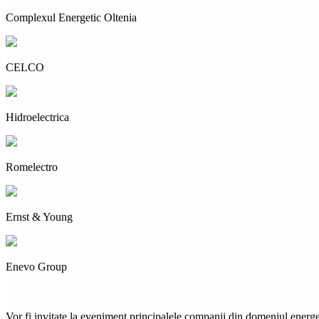
Complexul Energetic Oltenia
CELCO
Hidroelectrica
Romelectro
Ernst & Young
Enevo Group
Vor fi invitate la eveniment principalele companii din domeniul energ