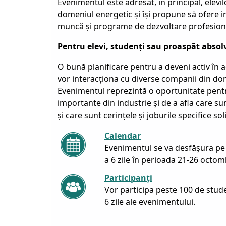
Evenimentul este adresat, în principal, elevil
domeniul energetic și își propune să ofere i
muncă și programe de dezvoltare profesional
Pentru elevi, studenți sau proaspăt absol
O bună planificare pentru a deveni activ în a
vor interacționa cu diverse companii din dom
Evenimentul reprezintă o oportunitate pentr
importante din industrie și de a afla care sunt
și care sunt cerințele și joburile specifice so
Calendar
Evenimentul se va desfășura pe
a 6 zile în perioada 21-26 octom
Participanți
Vor participa peste 100 de stude
6 zile ale evenimentului.