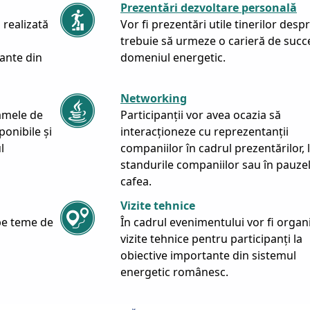
Prezentări dezvoltare personală
 realizată
Vor fi prezentări utile tinerilor des
trebuie să urmeze o carieră de succ
cante din
domeniul energetic.
Networking
amele de
Participanții vor avea ocazia să
ponibile și
interacționeze cu reprezentanții
l
companiilor în cadrul prezentărilor, 
standurile companiilor sau în pauze
cafea.
Vizite tehnice
pe teme de
În cadrul evenimentului vor fi organ
vizite tehnice pentru participanți la
obiective importante din sistemul
energetic românesc.