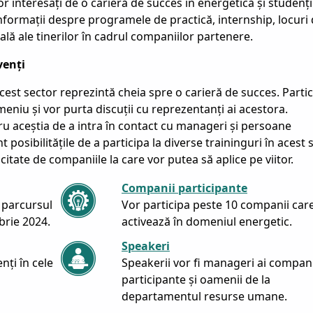
or interesați de o carieră de succes în energetică și studenți
nformații despre programele de practică, internship, locuri
ă ale tinerilor în cadrul companiilor partenere.
venți
cest sector reprezintă cheia spre o carieră de succes. Partic
eniu și vor purta discuții cu reprezentanți ai acestora.
u aceștia de a intra în contact cu manageri și persoane
 posibilitățile de a participa la diverse traininguri în acest 
licitate de companiile la care vor putea să aplice pe viitor.
Companii participante
 parcursul
Vor participa peste 10 companii car
brie 2024.
activează în domeniul energetic.
Speakeri
nți în cele
Speakerii vor fi manageri ai compani
participante și oamenii de la
departamentul resurse umane.