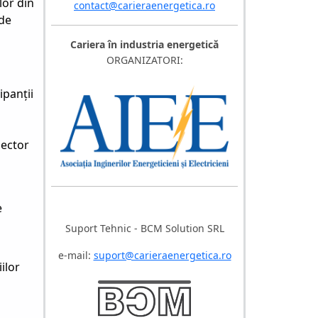
lor din
contact@carieraenergetica.ro
 de
Cariera în industria energetică
ORGANIZATORI:
ipanții
sector
e
Suport Tehnic - BCM Solution SRL
e-mail:
suport@carieraenergetica.ro
ilor