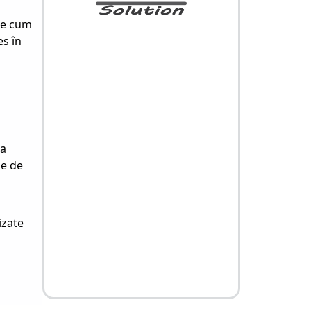
pre cum
es în
la
le de
izate