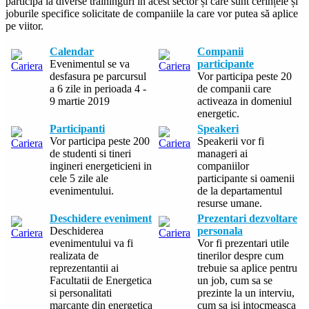
participa la diverse traininguri în acest sector și care sunt cerințele și
joburile specifice solicitate de companiile la care vor putea să aplice
pe viitor.
Calendar
Companii
Evenimentul se va
participante
desfasura pe parcursul
Vor participa peste 20
a 6 zile in perioada 4 -
de companii care
9 martie 2019
activeaza in domeniul
energetic.
Participanti
Speakeri
Vor participa peste 200
Speakerii vor fi
de studenti si tineri
manageri ai
ingineri energeticieni in
companiilor
cele 5 zile ale
participante si oamenii
evenimentului.
de la departamentul
resurse umane.
Deschidere eveniment
Prezentari dezvoltare
Deschiderea
personala
evenimentului va fi
Vor fi prezentari utile
realizata de
tinerilor despre cum
reprezentantii ai
trebuie sa aplice pentru
Facultatii de Energetica
un job, cum sa se
si personalitati
prezinte la un interviu,
marcante din energetica
cum sa isi intocmeasca