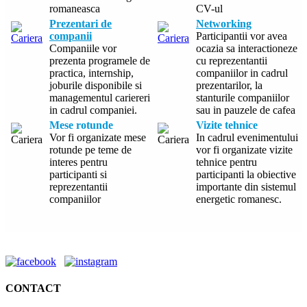
romaneasca
CV-ul
Prezentari de
Networking
companii
Participantii vor avea
Companiile vor
ocazia sa interactioneze
prezenta programele de
cu reprezentantii
practica, internship,
companiilor in cadrul
joburile disponibile si
prezentarilor, la
managementul cariereri
stanturile companiilor
in cadrul companiei.
sau in pauzele de cafea
Mese rotunde
Vizite tehnice
Vor fi organizate mese
In cadrul evenimentului
rotunde pe teme de
vor fi organizate vizite
interes pentru
tehnice pentru
participanti si
participanti la obiective
reprezentantii
importante din sistemul
companiilor
energetic romanesc.
CONTACT