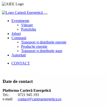
Carieră Energetică
Evenimente
Viitoare
Portofoliu
Joburi
Companii
Transport și distribuție energie
Producție energie
Transport și distribuție gaze
Autoritati
CONTACT
Date de contact
Platforma Carieră Energetică
Tel.: 0721 945 193
e-mail:
contact@carieraenergetica.ro